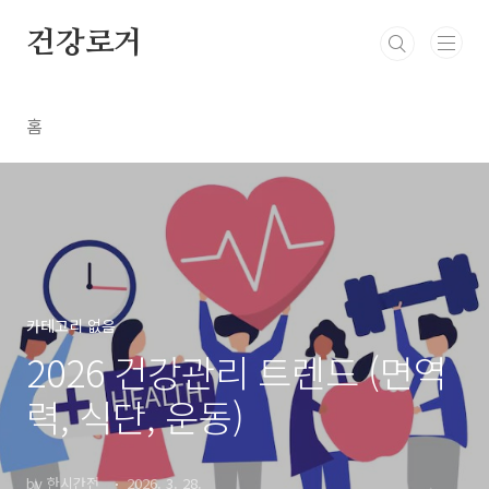
본문 바로가기
건강로거
홈
카테고리 없음
2026 건강관리 트렌드 (면역
력, 식단, 운동)
by 한시간전_
2026. 3. 28.