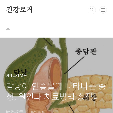
본문 바로가기
건강로거
홈
카테고리 없음
담낭이 안좋을때 나타나는 증
상, 원인과 치료방법 총정리
by 한시간전_
2026. 5. 6.